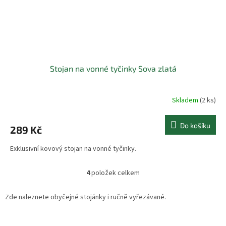
Stojan na vonné tyčinky Sova zlatá
Skladem
(2 ks)
Do košíku
289 Kč
Exklusivní kovový stojan na vonné tyčinky.
4
položek celkem
O
v
l
Zde naleznete obyčejné stojánky i ručně vyřezávané.
á
d
a