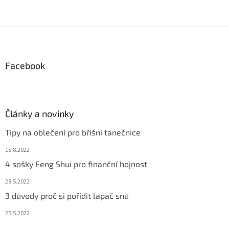
c
í
p
Z
r
á
v
p
k
a
Facebook
y
t
v
ý
í
p
i
Články a novinky
s
u
Tipy na oblečení pro břišní tanečnice
15.8.2022
4 sošky Feng Shui pro finanční hojnost
28.5.2022
3 důvody proč si pořídit lapač snů
25.5.2022