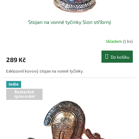
Stojan na vonné tyčinky Slon stříbrný
Skladem
(1 ks)
Do košíku
289 Kč
Exklusivní kovový stojan na vonné tyčinky.
Indie
Řemeslné
zpracování