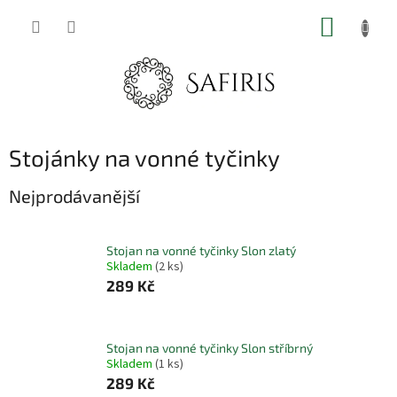
Přejít
NÁKUP
na
obsah
KOŠÍK
Stojánky na vonné tyčinky
Nejprodávanější
Stojan na vonné tyčinky Slon zlatý
Skladem
(2 ks)
289 Kč
Stojan na vonné tyčinky Slon stříbrný
Skladem
(1 ks)
289 Kč