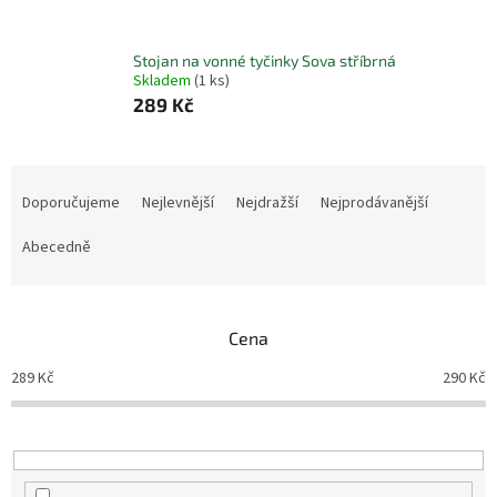
Stojan na vonné tyčinky Sova stříbrná
Skladem
(1 ks)
289 Kč
Ř
a
Doporučujeme
Nejlevnější
Nejdražší
Nejprodávanější
z
e
Abecedně
n
í
p
Cena
r
o
289
Kč
290
Kč
d
u
k
t
ů