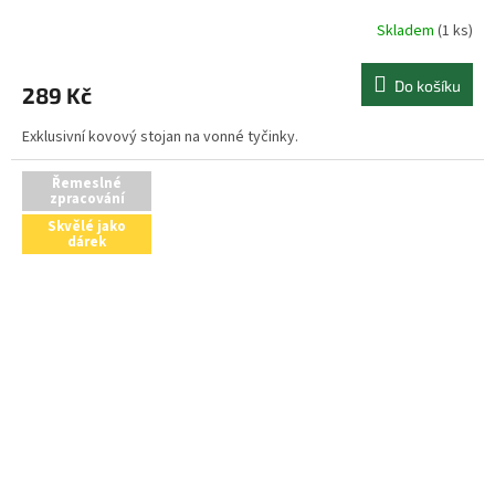
Skladem
(1 ks)
Do košíku
289 Kč
Exklusivní kovový stojan na vonné tyčinky.
Řemeslné
zpracování
Skvělé jako
dárek