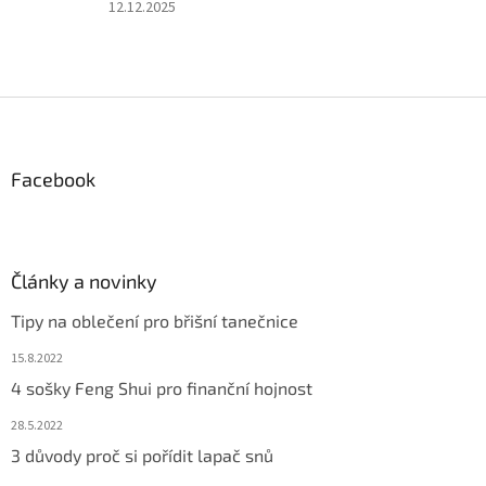
5
Hodnocení
12.12.2025
hvězdiček.
produktu
je
2
z
Z
5
á
hvězdiček.
p
a
Facebook
t
í
Články a novinky
Tipy na oblečení pro břišní tanečnice
15.8.2022
4 sošky Feng Shui pro finanční hojnost
28.5.2022
3 důvody proč si pořídit lapač snů