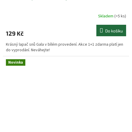
Skladem
(>5 ks)
Do košíku
129 Kč
Krásný lapač snů Gala v bílém provedení. Akce 1+1 zdarma platí jen
do vyprodání. Neváhejte!
Novinka