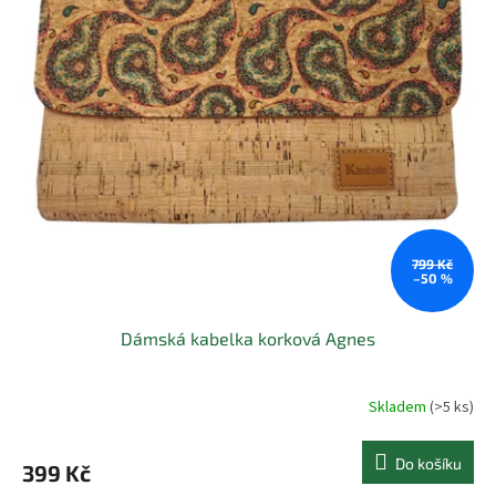
799 Kč
–50 %
Dámská kabelka korková Agnes
Skladem
(>5 ks)
Průměrné
hodnocení
produktu
Do košíku
399 Kč
je
5.0