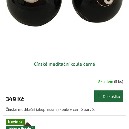
r
i
e
n
t
á
l
n
Čínské meditační koule černá
í
z
Skladem
(5 ks)
b
o
Do košíku
349 Kč
ž
í
Čínské meditační (akupresurní) koule v černé barvě.
Novinka