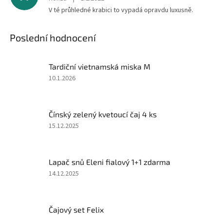
V té průhledné krabici to vypadá opravdu luxusně.
Poslední hodnocení
Tardiční vietnamská miska M
Hodnocení
10.1.2026
produktu
je
2
Čínský zelený kvetoucí čaj 4 ks
z
5
Hodnocení
15.12.2025
hvězdiček.
produktu
je
5
Lapač snů Eleni fialový 1+1 zdarma
z
5
Hodnocení
14.12.2025
hvězdiček.
produktu
je
2
Čajový set Felix
z