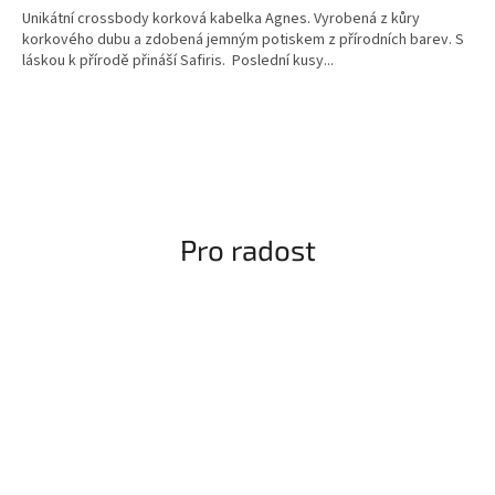
Unikátní crossbody korková kabelka Agnes. Vyrobená z kůry
z
korkového dubu a zdobená jemným potiskem z přírodních barev. S
5
láskou k přírodě přináší Safiris. Poslední kusy...
hvězdiček.
Pro radost