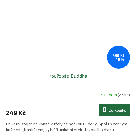
469 Kč
–46 %
Kouřopád Buddha
Skladem
(>5 ks)
Průměrné
hodnocení
produktu
Do košíku
249 Kč
je
5.0
Unikátní stojan na vonné kužely se soškou Buddhy. Spolu s vonným
z
kuželem (františkem) vytváří unikátní efekt tekoucího dýmu.
5