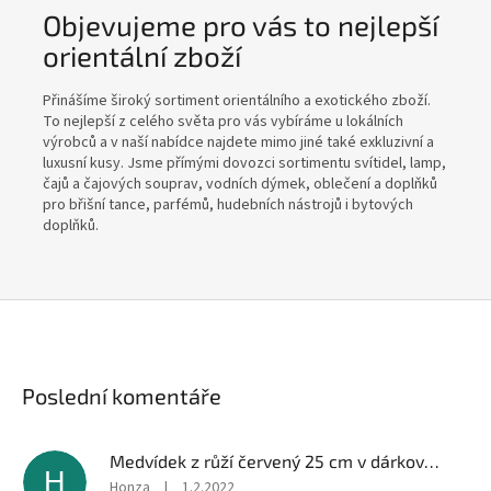
Objevujeme pro vás to nejlepší
orientální zboží
Přinášíme široký sortiment orientálního a exotického zboží.
To nejlepší z celého světa pro vás vybíráme u lokálních
výrobců a v naší nabídce najdete mimo jiné také exkluzivní a
luxusní kusy. Jsme přímými dovozci sortimentu svítidel, lamp,
čajů a čajových souprav, vodních dýmek, oblečení a doplňků
pro břišní tance, parfémů, hudebních nástrojů i bytových
doplňků.
Poslední komentáře
Medvídek z růží červený 25 cm v dárkové krabici
H
Honza
|
1.2.2022