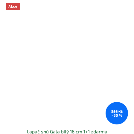
hvězdiček.
Akce
258 Kč
–50 %
Lapač snů Gala bílý 16 cm 1+1 zdarma