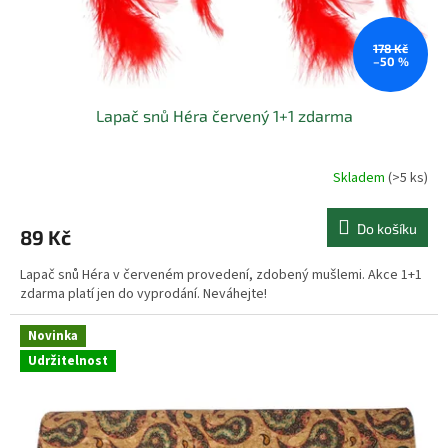
178 Kč
–50 %
Lapač snů Héra červený 1+1 zdarma
Skladem
(>5 ks)
Do košíku
89 Kč
Lapač snů Héra v červeném provedení, zdobený mušlemi. Akce 1+1
zdarma platí jen do vyprodání. Neváhejte!
Novinka
Udržitelnost