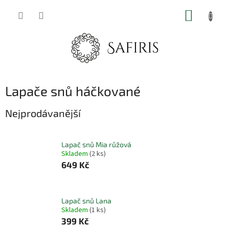
Přejít
NÁKUP
na
obsah
KOŠÍK
Lapače snů háčkované
Nejprodávanější
Lapač snů Mia růžová
Skladem
(2 ks)
649 Kč
Lapač snů Lana
Skladem
(1 ks)
399 Kč