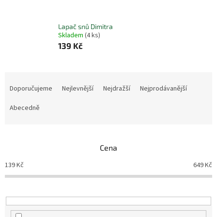
Lapač snů Dimitra
Skladem
(4 ks)
139 Kč
Ř
a
Doporučujeme
Nejlevnější
Nejdražší
Nejprodávanější
z
e
Abecedně
n
í
p
Cena
r
o
139
Kč
649
Kč
d
u
k
t
ů