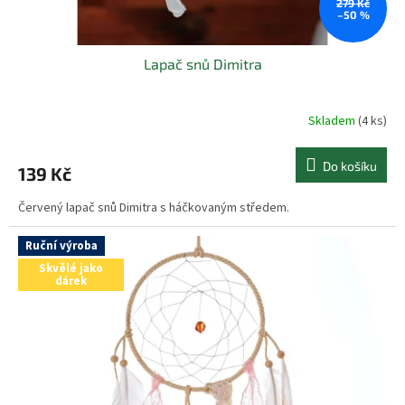
279 Kč
–50 %
Lapač snů Dimitra
Skladem
(4 ks)
Do košíku
139 Kč
Červený lapač snů Dimitra s háčkovaným středem.
Ruční výroba
Skvělé jako
dárek