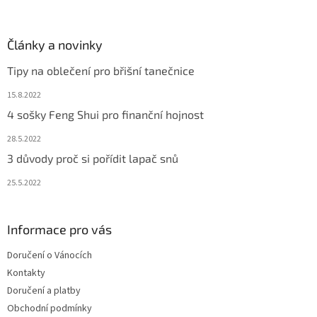
í
Články a novinky
Tipy na oblečení pro břišní tanečnice
15.8.2022
4 sošky Feng Shui pro finanční hojnost
28.5.2022
3 důvody proč si pořídit lapač snů
25.5.2022
Informace pro vás
Doručení o Vánocích
Kontakty
Doručení a platby
Obchodní podmínky