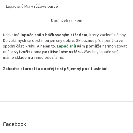
Lapač snů Mia v růžové barvě
3
položek celkem
O
v
l
Úchvatné
lapače snů s háčkovaným středem
, který zachytí zlé sny.
á
Do vaší mysli se dostanou jen sny dobré. Sklouznou přes peříčka ve
d
spodní části kruhu. A nejen to.
Lapač snů
vám pomůže
harmonizovat
a
duši a
vytvořit
doma
pozitivní atmosféru.
Všechny lapače snů
c
máme skladem a ihned odesíláme.
í
p
Zahoďte starosti a dopřejte si příjemný pocit usínání.
r
v
k
y
v
ý
Z
p
á
i
p
s
a
Facebook
u
t