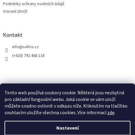
Podmínky ochrany osobních údajů
Vracení zboží
Kontakt
info
@
safiris.cz
(+420) 792 468 118
Přijímáme online platby
Tento web používá soubory cookie. Některá jsou nezbytná
pro základní fungování webu. Jaká cookie se vám uloží
můžete snadno ovlivnit v odkazu níže. Kliknutím na tlačítko
souhlasím uložíte všechna cookies. Více informací
zde
.
Nastavení
Vytvořil Shoptet