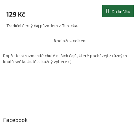
Do košíku
129 Kč
Tradiční černý čaj původem z Turecka.
8
položek celkem
O
v
l
Dopřejte si rozmanité chutě našich čajů, které pocházejí z různých
á
koutů světa. Jistě si každý vybere :-)
d
a
c
í
p
r
Z
v
á
k
p
y
a
Facebook
v
t
ý
p
í
i