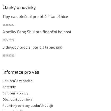
s
Články a novinky
u
Tipy na oblečení pro břišní tanečnice
15.8.2022
4 sošky Feng Shui pro finanční hojnost
28.5.2022
3 důvody proč si pořídit lapač snů
25.5.2022
Informace pro vás
Doručení o Vánocích
Kontakty
Doručení a platby
Obchodní podmínky
Podmínky ochrany osobních údajů