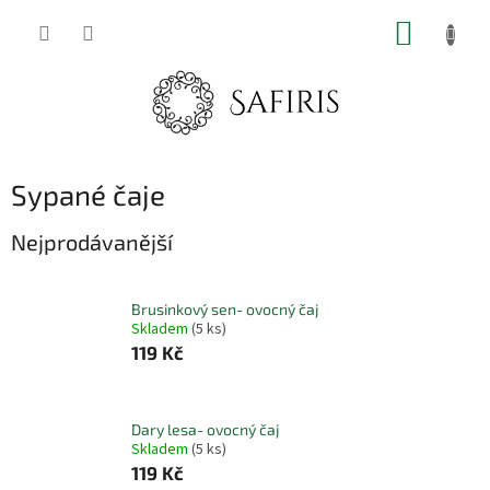
Přejít
NÁKUP
na
obsah
KOŠÍK
Sypané čaje
Nejprodávanější
Brusinkový sen- ovocný čaj
Skladem
(5 ks)
119 Kč
Dary lesa- ovocný čaj
Skladem
(5 ks)
119 Kč