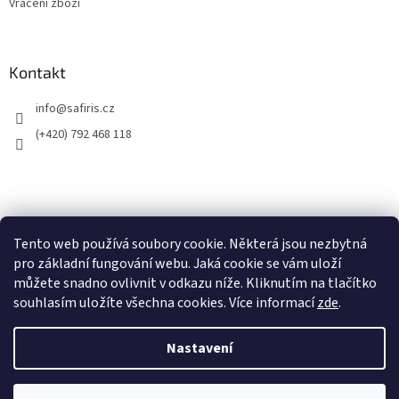
Vracení zboží
Kontakt
info
@
safiris.cz
(+420) 792 468 118
Přijímáme online platby
Tento web používá soubory cookie. Některá jsou nezbytná
pro základní fungování webu. Jaká cookie se vám uloží
můžete snadno ovlivnit v odkazu níže. Kliknutím na tlačítko
souhlasím uložíte všechna cookies. Více informací
zde
.
Nastavení
Vytvořil Shoptet