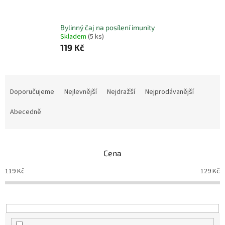
Bylinný čaj na posílení imunity
Skladem
(5 ks)
119 Kč
Ř
a
Doporučujeme
Nejlevnější
Nejdražší
Nejprodávanější
z
e
Abecedně
n
í
p
Cena
r
o
119
Kč
129
Kč
d
u
k
t
ů