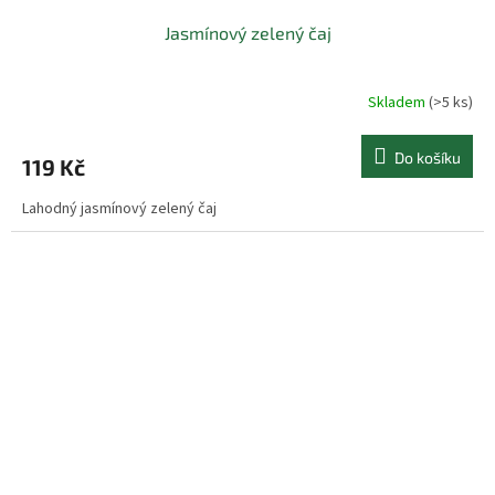
Jasmínový zelený čaj
Skladem
(>5 ks)
Průměrné
hodnocení
produktu
Do košíku
119 Kč
je
4.0
Lahodný jasmínový zelený čaj
z
5
hvězdiček.