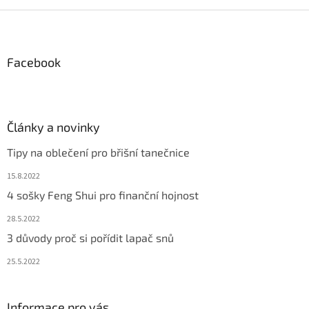
p
Z
i
á
s
p
u
a
Facebook
t
í
Články a novinky
Tipy na oblečení pro břišní tanečnice
15.8.2022
4 sošky Feng Shui pro finanční hojnost
28.5.2022
3 důvody proč si pořídit lapač snů
25.5.2022
Informace pro vás