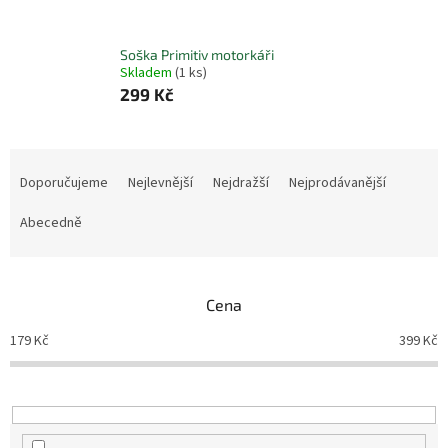
Soška Primitiv motorkáři
Skladem
(1 ks)
299 Kč
Ř
a
Doporučujeme
Nejlevnější
Nejdražší
Nejprodávanější
z
e
Abecedně
n
í
p
Cena
r
o
179
Kč
399
Kč
d
u
k
t
ů