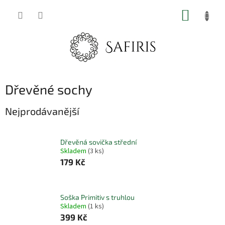
Přejít
NÁKUP
na
obsah
KOŠÍK
Dřevěné sochy
Nejprodávanější
Dřevěná sovička střední
Skladem
(3 ks)
179 Kč
Soška Primitiv s truhlou
Skladem
(1 ks)
399 Kč