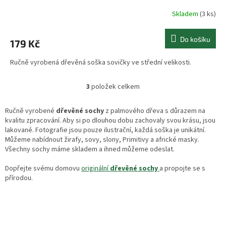
Skladem
(3 ks)
Do košíku
179 Kč
Ručně vyrobená dřevěná soška sovičky ve střední velikosti.
3
položek celkem
O
v
l
Ručně vyrobené
dřevěné sochy
z palmového dřeva s důrazem na
á
kvalitu zpracování. Aby si po dlouhou dobu zachovaly svou krásu, jsou
d
lakované. Fotografie jsou pouze ilustrační, každá soška je unikátní.
a
Můžeme nabídnout žirafy, sovy, slony, Primitivy a africké masky.
c
Všechny sochy máme skladem a ihned můžeme odeslat.
í
p
Dopřejte svému domovu
originální
dřevěné sochy
a propojte se s
r
přírodou.
v
k
y
v
ý