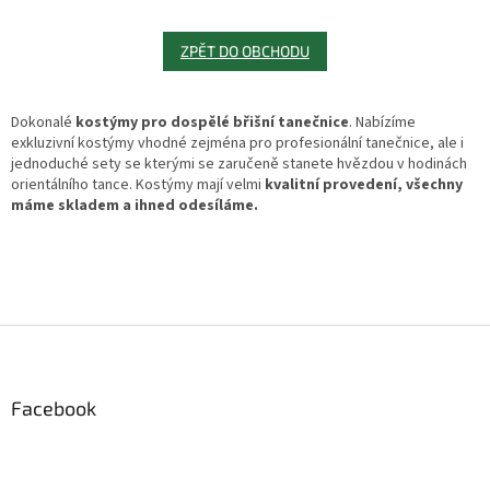
ZPĚT DO OBCHODU
Dokonalé
kostýmy pro dospělé břišní tanečnice
. Nabízíme
exkluzivní kostýmy vhodné zejména pro profesionální tanečnice, ale i
jednoduché sety se kterými se zaručeně stanete hvězdou v hodinách
orientálního tance. Kostýmy mají velmi
kvalitní provedení, všechny
máme skladem a ihned odesíláme.
Z
á
p
a
Facebook
t
í