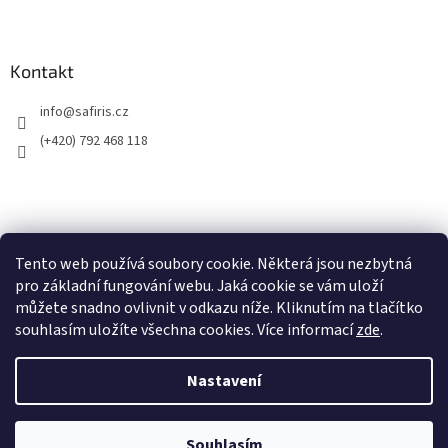
Kontakt
info
@
safiris.cz
(+420) 792 468 118
Přijímáme online platby
Tento web používá soubory cookie. Některá jsou nezbytná
pro základní fungování webu. Jaká cookie se vám uloží
můžete snadno ovlivnit v odkazu níže. Kliknutím na tlačítko
souhlasím uložíte všechna cookies. Více informací
zde
.
Nastavení
Vytvořil Shoptet
Souhlasím
Copyright 2026
Safiris.cz
. Všechna práva vyhrazena.