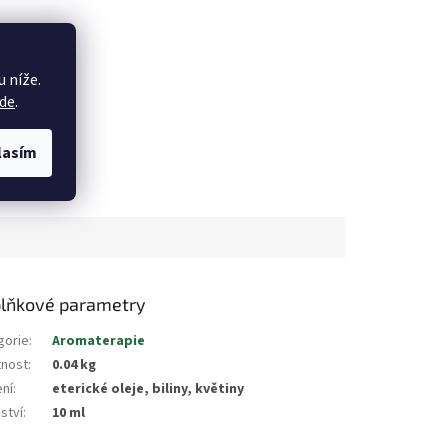
 níže.
de
.
lasím
lňkové parametry
gorie
:
Aromaterapie
nost
:
0.04 kg
ení
:
eterické oleje, biliny, květiny
ství
:
10 ml