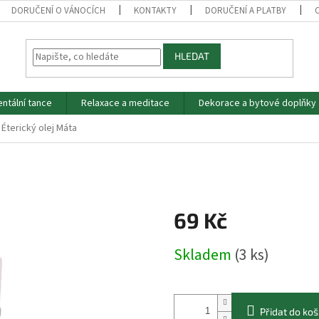
DORUČENÍ O VÁNOCÍCH
KONTAKTY
DORUČENÍ A PLATBY
HLEDAT
entální tance
Relaxace a meditace
Dekorace a bytové doplňky
Éterický olej Máta
69 Kč
Měrná
Skladem
(3 ks)
cena:
Přidat do koš