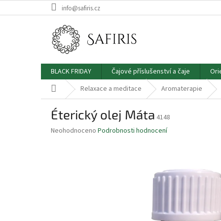
Přejít
info@safiris.cz
na
obsah
BLACK FRIDAY
Čajové příslušenství a čaje
Ori
Domů
Relaxace a meditace
Aromaterapie
Éterický olej Máta
4148
Průměrné
Neohodnoceno
Podrobnosti hodnocení
hodnocení
produktu
je
0.0
z
5
hvězdiček.