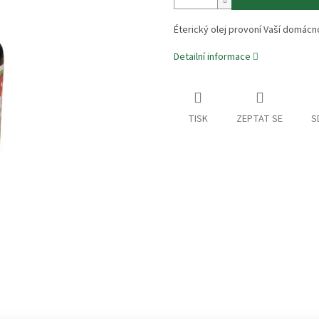
Éterický olej provoní Vaší domácn
Detailní informace
TISK
ZEPTAT SE
S