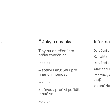
k
Články a novinky
Informa
Tipy na oblečení pro
Doručení o
břišní tanečnice
Kontakty
Doručení a
15.8.2022
Obchodní 
4 sošky Feng Shui pro
finanční hojnost
Podmínky 
údajů
28.5.2022
Vracení zb
3 důvody proč si pořídit
lapač snů
25.5.2022