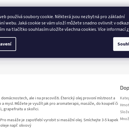
eb používá soubory cookie. Některá jsou nezbytná pro základní
ní webu. Jaká cookie se vám uloží můžete snadno ovlivnit v odkazu
ím na tlačítko souhlasím uložíte všechna cookies. Více informací
z
avení
Souh
Dop
domácnostech, ale i na pracovišti. Éterický olej provoní místnost a
Kate
a mysl. Můžete je využít jak pro aromaterapii, masáže, do koupelí či
Hmot
 grapefruitu a skořici.
Slož
Množ
Pro masáže je zapotřebí vyrobit si masážní olej. Smíchejte 3-5 kapek
oleje např. olivový