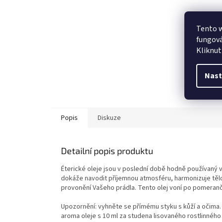
Tento w
fungová
Kliknut
Nast
Popis
Diskuze
Detailní popis produktu
Éterické oleje jsou v poslední době hodně používaný v 
dokáže navodit příjemnou atmosféru, harmonizuje tělo 
provonění Vašeho prádla. Tento olej voní po pomeranči,
Upozornění: vyhněte se přímému styku s kůží a očima. 
aroma oleje s 10 ml za studena lisovaného rostlinného 