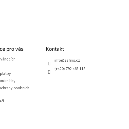
ce pro vás
Kontakt
 Vánocích
info
@
safiris.cz
(+420) 792 468 118
 platby
podmínky
ochrany osobních
oží