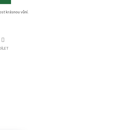
ost krásnou vůní.
DÍLET