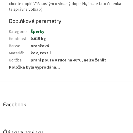
chcete doplit Váš kostým o vkusný doplněk, tak je tato čelenka
ta správná volba :-)
Doplňkové parametry
Kategorie
:
Šperky
Hmotnost
:
0.015 kg
Barva
:
oranžová
Materiál
:
kov, textil
Údržba
:
praní pouze v ruce na 40°C, nelze žehlit
Položka byla vyprodána…
Z
á
p
a
Facebook
t
í
Články a novinky