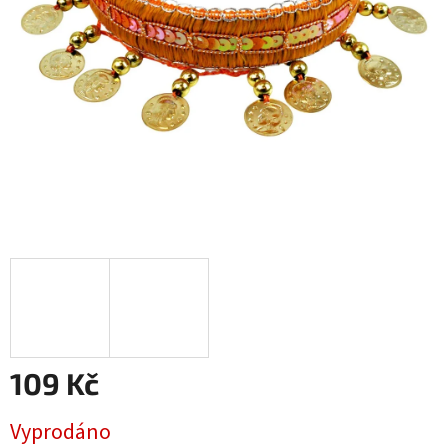
109 Kč
Měrná
Vyprodáno
cena: