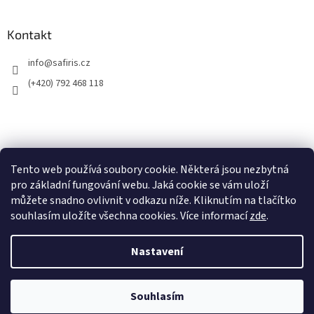
Kontakt
info
@
safiris.cz
(+420) 792 468 118
Přijímáme online platby
Tento web používá soubory cookie. Některá jsou nezbytná
pro základní fungování webu. Jaká cookie se vám uloží
můžete snadno ovlivnit v odkazu níže. Kliknutím na tlačítko
souhlasím uložíte všechna cookies. Více informací
zde
.
Nastavení
Vytvořil Shoptet
Souhlasím
Copyright 2026
Safiris.cz
. Všechna práva vyhrazena.