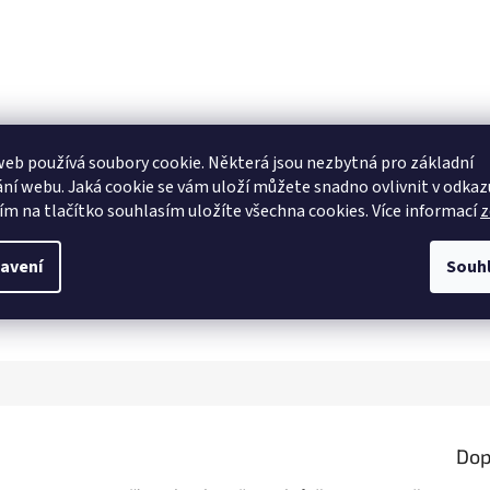
eb používá soubory cookie. Některá jsou nezbytná pro základní
ní webu. Jaká cookie se vám uloží můžete snadno ovlivnit v odkazu
ím na tlačítko souhlasím uložíte všechna cookies. Více informací
z
avení
Souh
Dop