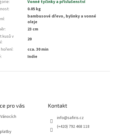
gorie
:
Vonné tyčinky a příslušenství
nost
:
0.05 kg
bambusové dřevo, bylinky a vonné
ení
:
oleje
měr
:
23 cm
t kusů v
20
í
:
 hoření
:
cca. 30 min
ě
:
Indie
ce pro vás
Kontakt
 Vánocích
info
@
safiris.cz
(+420) 792 468 118
 platby