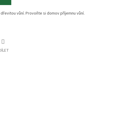
í dřevitou vůní. Provoňte si domov příjemnu vůní.
DÍLET