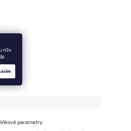
 níže.
de
.
lasím
lňkové parametry