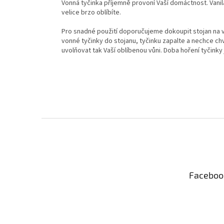
Vonná tyčinka příjemně provoní Vaší domáctnost. Vanila
velice brzo oblíbíte.
Pro snadné použití doporučujeme dokoupit stojan na vo
vonné tyčinky do stojanu, tyčinku zapalte a nechce ch
uvolňovat tak Vaší oblíbenou vůni. Doba hoření tyčinky 
Z
á
p
a
t
Faceboo
í