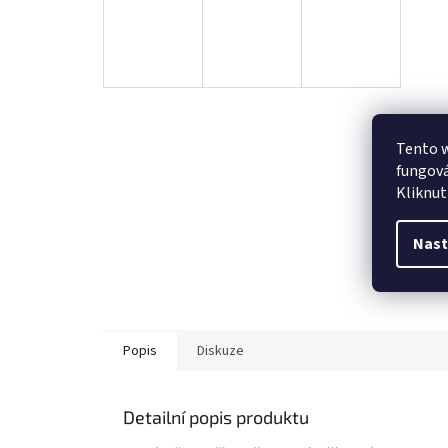
Tento w
fungová
Kliknut
Nast
Popis
Diskuze
Detailní popis produktu