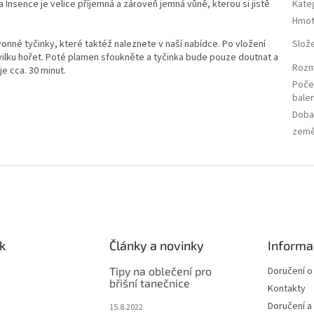
 Insence je velice příjemná a zároveň jemná vůně, kterou si jistě
Kate
Hmot
nné tyčinky, které taktéž naleznete v naší nabídce. Po vložení
Slož
vilku hořet. Poté plamen sfoukněte a tyčinka bude pouze doutnat a
Roz
je cca. 30 minut.
Poče
balen
Doba
zem
k
Články a novinky
Informa
Tipy na oblečení pro
Doručení o
břišní tanečnice
Kontakty
Doručení a
15.8.2022