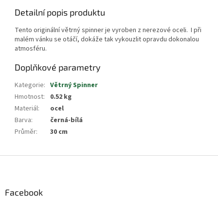
Detailní popis produktu
Tento originální větrný spinner je vyroben z nerezové oceli. I při
malém vánku se otáčí, dokáže tak vykouzlit opravdu dokonalou
atmosféru.
Doplňkové parametry
Kategorie
:
Větrný Spinner
Hmotnost
:
0.52 kg
Materiál
:
ocel
Barva
:
černá-bílá
Průměr
:
30 cm
Z
á
p
a
Facebook
t
í