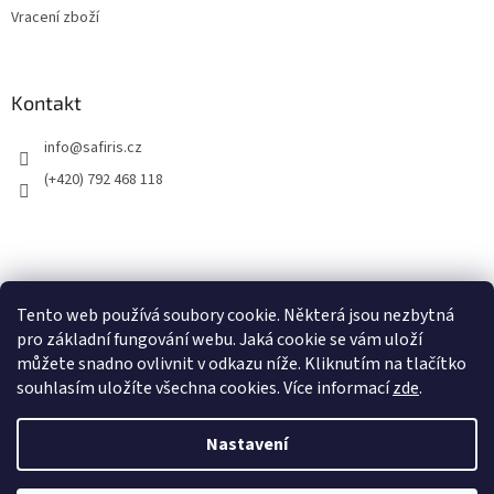
Vracení zboží
Kontakt
info
@
safiris.cz
(+420) 792 468 118
Přijímáme online platby
Tento web používá soubory cookie. Některá jsou nezbytná
pro základní fungování webu. Jaká cookie se vám uloží
můžete snadno ovlivnit v odkazu níže. Kliknutím na tlačítko
souhlasím uložíte všechna cookies. Více informací
zde
.
Nastavení
Vytvořil Shoptet