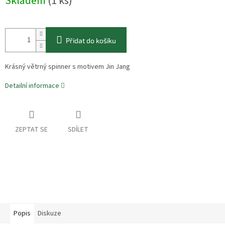
Skladem
(1 ks)
cena:
Přidat do košíku
Krásný větrný spinner s motivem Jin Jang
Detailní informace
ZEPTAT SE
SDÍLET
Popis
Diskuze