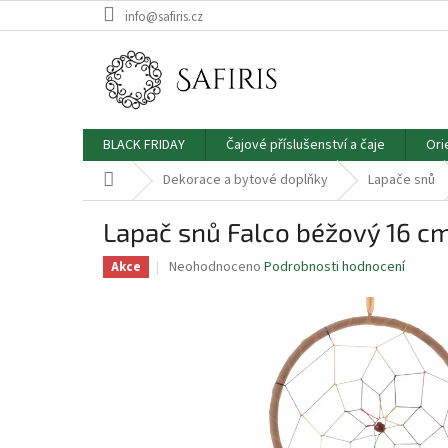
Přejít
info@safiris.cz
na
obsah
BLACK FRIDAY
Čajové příslušenství a čaje
Ori
Domů
Dekorace a bytové doplňky
Lapače snů
Lapač snů Falco béžový 16 c
Průměrné
Neohodnoceno
Podrobnosti hodnocení
Akce
hodnocení
produktu
je
0.0
z
5
hvězdiček.