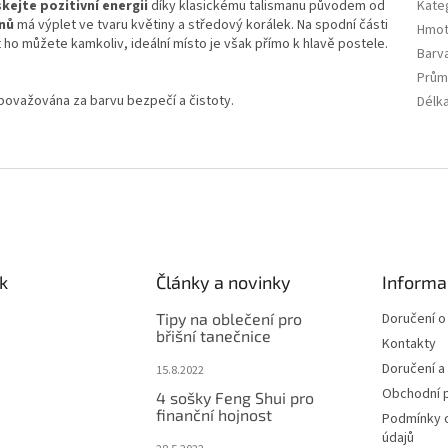
skejte pozitivní energii
díky klasickému talismanu původem od
Kate
snů
má výplet ve tvaru květiny a středový korálek. Na spodní části
Hmot
 ho můžete kamkoliv, ideální místo je však přímo k hlavě postele.
Barv
Prům
e považována za barvu bezpečí a čistoty.
Délk
k
Články a novinky
Informa
Tipy na oblečení pro
Doručení o
břišní tanečnice
Kontakty
Doručení a
15.8.2022
Obchodní 
4 sošky Feng Shui pro
finanční hojnost
Podmínky 
údajů