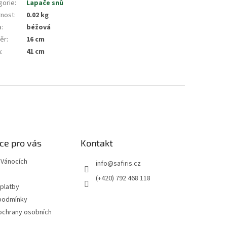
gorie
:
Lapače snů
nost
:
0.02 kg
a
:
béžová
ěr
:
16 cm
a
:
41 cm
ce pro vás
Kontakt
 Vánocích
info
@
safiris.cz
(+420) 792 468 118
 platby
podmínky
ochrany osobních