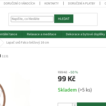
DORUČENÍ O VÁNOCÍCH
KONTAKTY
DORUČENÍ A PLATBY
HLEDAT
entální tance
Relaxace a meditace
Dekorace a bytové doplňky
Lapač snů Falco béžový 16 cm
m
1131
199 Kč
–50 %
99 Kč
Měrná
Skladem
(>5 ks)
cena: