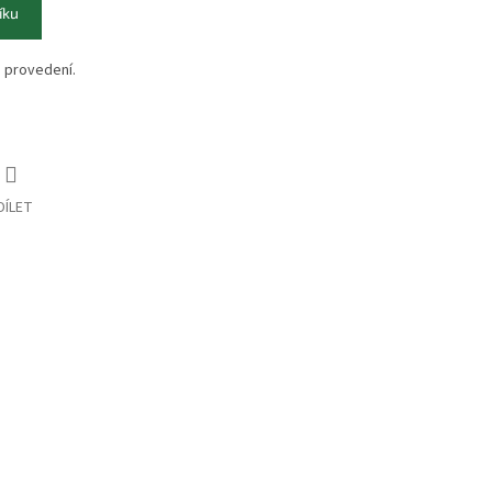
íku
 provedení.
DÍLET