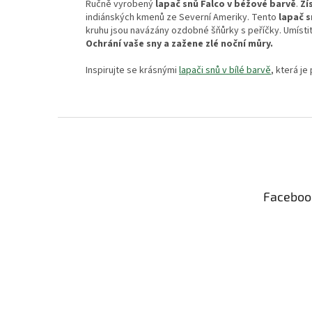
Ručně vyrobený
lapač snů Falco v béžové barvě
.
Zí
indiánských kmenů ze Severní Ameriky. Tento
lapač 
kruhu jsou navázány ozdobné šňůrky s peříčky. Umístit
Ochrání vaše sny a zažene zlé noční můry.
Inspirujte se krásnými
lapači snů v bílé barvě
, která j
Z
á
p
a
t
Faceboo
í