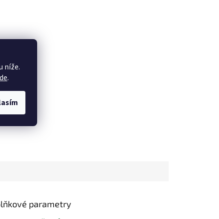
 níže.
de
.
lasím
lňkové parametry