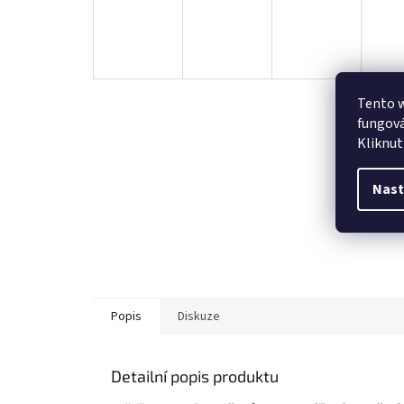
Tento w
fungová
Kliknut
Nast
Popis
Diskuze
Detailní popis produktu