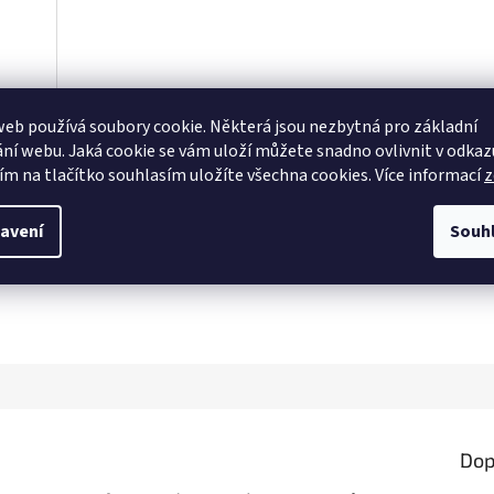
eb používá soubory cookie. Některá jsou nezbytná pro základní
ní webu. Jaká cookie se vám uloží můžete snadno ovlivnit v odkazu
ím na tlačítko souhlasím uložíte všechna cookies. Více informací
z
avení
Souh
Dop