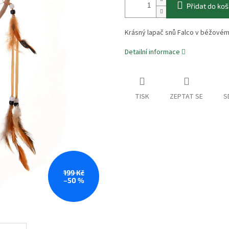
Přidat do koš
Krásný lapač snů Falco v béžovém
Detailní informace
TISK
ZEPTAT SE
S
199 Kč
–50 %