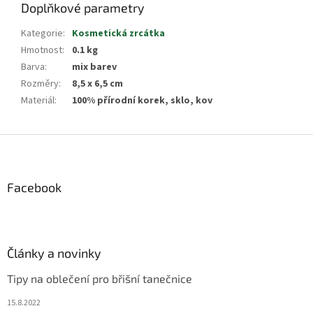
Doplňkové parametry
Kategorie
:
Kosmetická zrcátka
Hmotnost
:
0.1 kg
Barva
:
mix barev
Rozměry
:
8,5 x 6,5 cm
Materiál
:
100% přírodní korek, sklo, kov
Z
á
p
a
Facebook
t
í
Články a novinky
Tipy na oblečení pro břišní tanečnice
15.8.2022