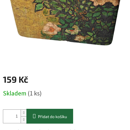
159 Kč
Měrná
Skladem
(1 ks)
cena:
Přidat do košíku