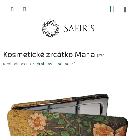
Přejít
NÁKUP
na
obsah
KOŠÍK
Kosmetické zrcátko Maria
4270
Průměrné
Neohodnoceno
Podrobnosti hodnocení
hodnocení
produktu
je
0.0
z
5
hvězdiček.