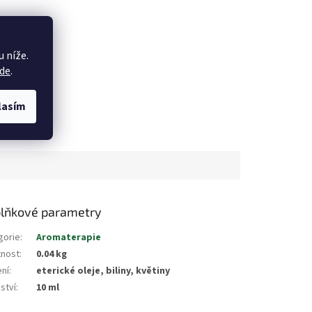
 níže.
de
.
lasím
lňkové parametry
gorie
:
Aromaterapie
nost
:
0.04 kg
ení
:
eterické oleje, biliny, květiny
ství
:
10 ml