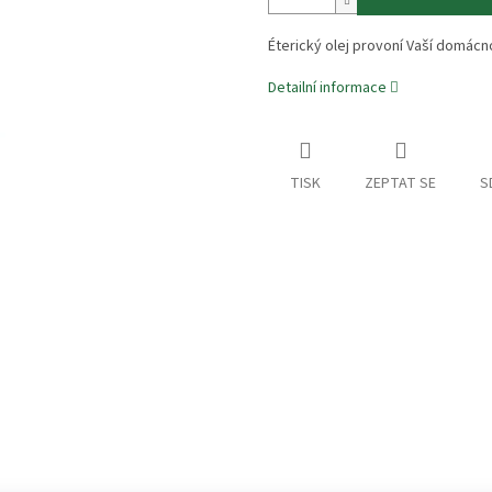
Éterický olej provoní Vaší domácn
Detailní informace
TISK
ZEPTAT SE
S