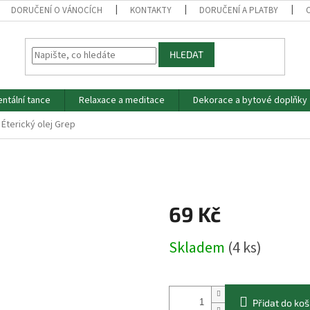
DORUČENÍ O VÁNOCÍCH
KONTAKTY
DORUČENÍ A PLATBY
HLEDAT
entální tance
Relaxace a meditace
Dekorace a bytové doplňky
Éterický olej Grep
69 Kč
Měrná
Skladem
(4 ks)
cena:
Přidat do koš