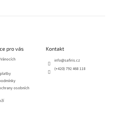
ce pro vás
Kontakt
 Vánocích
info
@
safiris.cz
(+420) 792 468 118
 platby
podmínky
ochrany osobních
oží