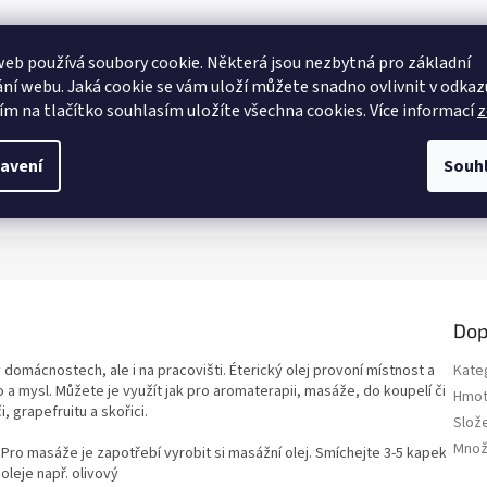
eb používá soubory cookie. Některá jsou nezbytná pro základní
ní webu. Jaká cookie se vám uloží můžete snadno ovlivnit v odkazu
ím na tlačítko souhlasím uložíte všechna cookies. Více informací
z
avení
Souh
Dop
domácnostech, ale i na pracovišti. Éterický olej provoní místnost a
Kate
a mysl. Můžete je využít jak pro aromaterapii, masáže, do koupelí či
Hmot
 grapefruitu a skořici.
Slož
Množ
Pro masáže je zapotřebí vyrobit si masážní olej. Smíchejte 3-5 kapek
oleje např. olivový