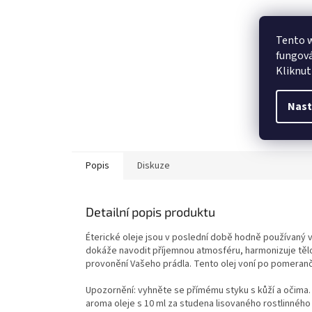
Tento w
fungová
Kliknut
Nast
Popis
Diskuze
Detailní popis produktu
Éterické oleje jsou v poslední době hodně používaný v 
dokáže navodit příjemnou atmosféru, harmonizuje tělo 
provonění Vašeho prádla. Tento olej voní po pomeranči,
Upozornění: vyhněte se přímému styku s kůží a očima. 
aroma oleje s 10 ml za studena lisovaného rostlinného 