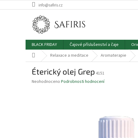
Přejít
info@safiris.cz
na
obsah
BLACK FRIDAY
Čajové příslušenství a čaje
Ori
Domů
Relaxace a meditace
Aromaterapie
Éterický olej Grep
4151
Průměrné
Neohodnoceno
Podrobnosti hodnocení
hodnocení
produktu
je
0.0
z
5
hvězdiček.