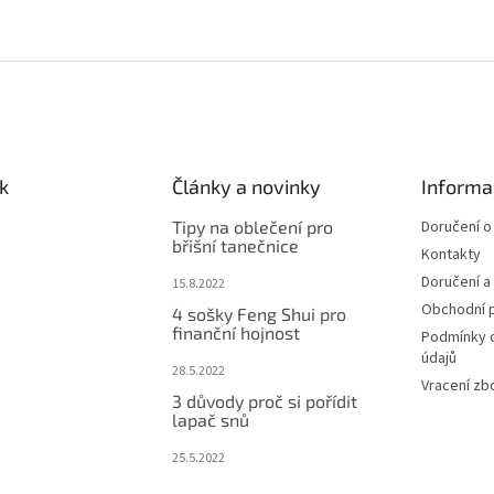
k
Články a novinky
Informa
Tipy na oblečení pro
Doručení o
břišní tanečnice
Kontakty
Doručení a
15.8.2022
Obchodní 
4 sošky Feng Shui pro
finanční hojnost
Podmínky 
údajů
28.5.2022
Vracení zb
3 důvody proč si pořídit
lapač snů
25.5.2022